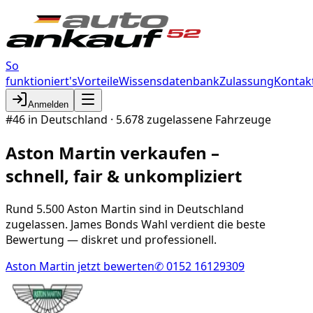
So
funktioniert's
Vorteile
Wissensdatenbank
Zulassung
Kontak
Anmelden
#
46
in Deutschland ·
5.678
zugelassene Fahrzeuge
Aston Martin
verkaufen –
schnell, fair & unkompliziert
Rund 5.500 Aston Martin sind in Deutschland
zugelassen. James Bonds Wahl verdient die beste
Bewertung — diskret und professionell.
Aston Martin
jetzt bewerten
✆ 0152 16129309