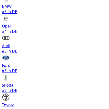
BMW
#
3
in DE
Opel
#
4
in DE
Audi
#
5
in DE
Ford
#
6
in DE
Škoda
#
7
in DE
Toyota