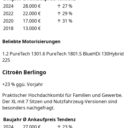
2024
28.000 €
↑
27
%
2022
22.000 €
↑
29
%
2020
17.000 €
↑
31
%
2018
13.000 €
Beliebte Motorisierungen
1.2 PureTech 130
1.6 PureTech 180
1.5 BlueHDi 130
Hybrid
225
Citroën
Berlingo
+23 %
ggü. Vorjahr
Praktischer Hochdachkombi für Familien und Gewerbe.
Der XL mit 7 Sitzen und Nutzfahrzeug-Versionen sind
besonders nachgefragt.
Baujahr
Ø Ankaufpreis
Tendenz
2024
27.000 €
↑
23
%