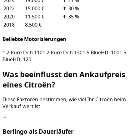
2024
19.000 €
↑
27
%
2022
15.000 €
↑
30
%
2020
11.500 €
↑
35
%
2018
8.500 €
Beliebte Motorisierungen
1.2 PureTech 110
1.2 PureTech 130
1.5 BlueHDi 100
1.5
BlueHDi 120
Was beeinflusst den Ankaufpreis
eines
Citroën
?
Diese Faktoren bestimmen, wie viel Ihr
Citroën
beim
Verkauf wert ist.
↑
Berlingo als Dauerläufer