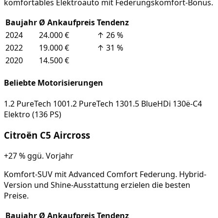
komfortables Elektroauto mit Federungskomfort-Bonus.
Baujahr
Ø Ankaufpreis
Tendenz
2024
24.000 €
↑
26
%
2022
19.000 €
↑
31
%
2020
14.500 €
Beliebte Motorisierungen
1.2 PureTech 100
1.2 PureTech 130
1.5 BlueHDi 130
ë-C4
Elektro (136 PS)
Citroën
C5 Aircross
+27 %
ggü. Vorjahr
Komfort-SUV mit Advanced Comfort Federung. Hybrid-
Version und Shine-Ausstattung erzielen die besten
Preise.
Baujahr
Ø Ankaufpreis
Tendenz