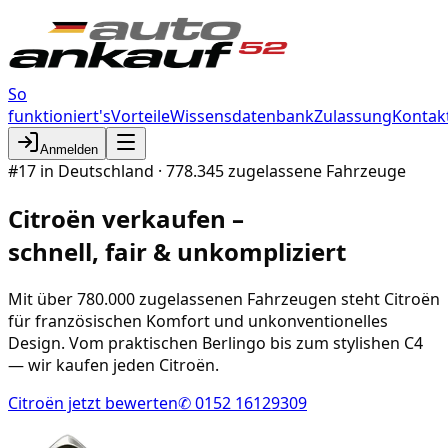
So
funktioniert's
Vorteile
Wissensdatenbank
Zulassung
Kontak
Anmelden
#
17
in Deutschland ·
778.345
zugelassene Fahrzeuge
Citroën
verkaufen –
schnell, fair & unkompliziert
Mit über 780.000 zugelassenen Fahrzeugen steht Citroën
für französischen Komfort und unkonventionelles
Design. Vom praktischen Berlingo bis zum stylishen C4
— wir kaufen jeden Citroën.
Citroën
jetzt bewerten
✆ 0152 16129309