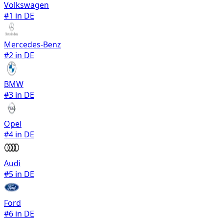
Volkswagen
#
1
in DE
Mercedes-Benz
#
2
in DE
BMW
#
3
in DE
Opel
#
4
in DE
Audi
#
5
in DE
Ford
#
6
in DE