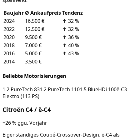
Baujahr
Ø Ankaufpreis
Tendenz
2024
16.500 €
↑
32
%
2022
12.500 €
↑
32
%
2020
9.500 €
↑
36
%
2018
7.000 €
↑
40
%
2016
5.000 €
↑
43
%
2014
3.500 €
Beliebte Motorisierungen
1.2 PureTech 83
1.2 PureTech 110
1.5 BlueHDi 100
ë-C3
Elektro (113 PS)
Citroën
C4 / ë-C4
+26 %
ggü. Vorjahr
Eigenständiges Coupé-Crossover-Design. ë-C4 als