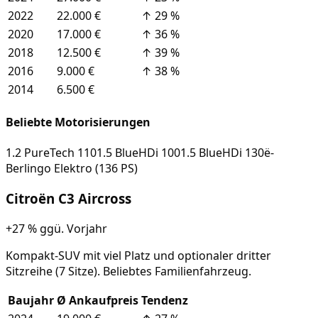
2022
22.000 €
↑
29
%
2020
17.000 €
↑
36
%
2018
12.500 €
↑
39
%
2016
9.000 €
↑
38
%
2014
6.500 €
Beliebte Motorisierungen
1.2 PureTech 110
1.5 BlueHDi 100
1.5 BlueHDi 130
ë-
Berlingo Elektro (136 PS)
Citroën
C3 Aircross
+27 %
ggü. Vorjahr
Kompakt-SUV mit viel Platz und optionaler dritter
Sitzreihe (7 Sitze). Beliebtes Familienfahrzeug.
Baujahr
Ø Ankaufpreis
Tendenz