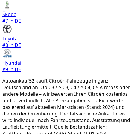
Škoda
#
7
in DE
Toyota
#
8
in DE
Hyundai
#
9
in DE
Autoankauf52 kauft
Citroën
-Fahrzeuge in ganz
Deutschland an. Ob
C3 / ë-C3, C4 / ë-C4, C5 Aircross
oder
andere Modelle – wir bewerten Ihren
Citroën
kostenlos
und unverbindlich. Alle Preisangaben sind Richtwerte
basierend auf aktuellen Marktdaten (Stand: 2024) und
dienen der Orientierung. Der tatsächliche Ankaufpreis
wird individuell nach Fahrzeugzustand, Ausstattung und
Laufleistung ermittelt. Quelle Bestandszahlen:
Kraftfahrt-Bundesamt (KBA), Stand 01.01.2024.