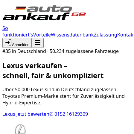
So
funktioniert's
Vorteile
Wissensdatenbank
Zulassung
Kontak
Anmelden
#
35
in Deutschland ·
50.234
zugelassene Fahrzeuge
Lexus
verkaufen –
schnell, fair & unkompliziert
Über 50.000 Lexus sind in Deutschland zugelassen.
Toyotas Premium-Marke steht für Zuverlässigkeit und
Hybrid-Expertise.
Lexus
jetzt bewerten
✆ 0152 16129309