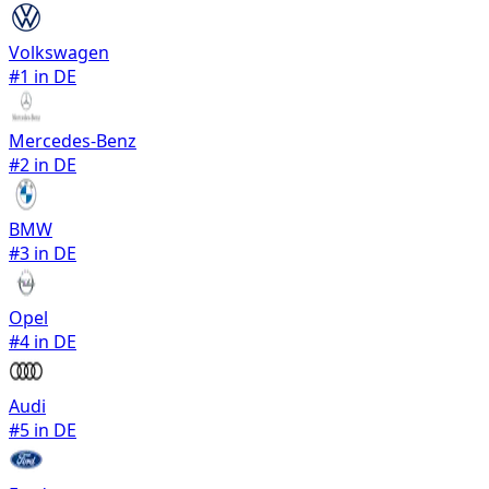
Volkswagen
#
1
in DE
Mercedes-Benz
#
2
in DE
BMW
#
3
in DE
Opel
#
4
in DE
Audi
#
5
in DE