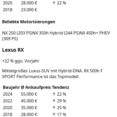
2020
28.000 €
↑
22
%
2018
23.000 €
Beliebte Motorisierungen
NX 250 (203 PS)
NX 350h Hybrid (244 PS)
NX 450h+ PHEV
(309 PS)
Lexus
RX
+22 %
ggü. Vorjahr
Mittelgroßes Luxus-SUV mit Hybrid-DNA. RX 500h F
SPORT Performance ist das Topmodell.
Baujahr
Ø Ankaufpreis
Tendenz
2024
55.000 €
↑
22
%
2022
45.000 €
↑
29
%
2020
35.000 €
↑
25
%
2018
28.000 €
↑
17
%