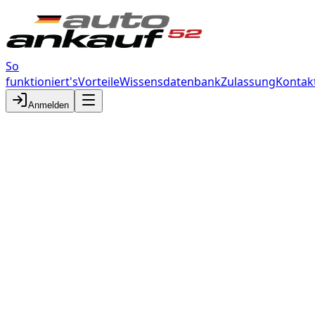
So
funktioniert's
Vorteile
Wissensdatenbank
Zulassung
Kontak
Anmelden