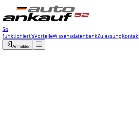
So
funktioniert's
Vorteile
Wissensdatenbank
Zulassung
Kontak
Anmelden