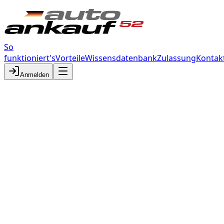
So
funktioniert's
Vorteile
Wissensdatenbank
Zulassung
Kontak
Anmelden