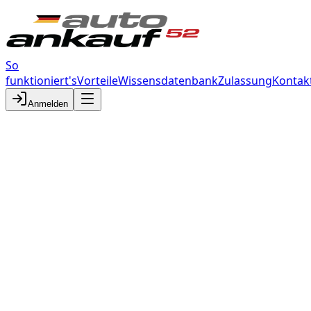
So
funktioniert's
Vorteile
Wissensdatenbank
Zulassung
Kontak
Anmelden