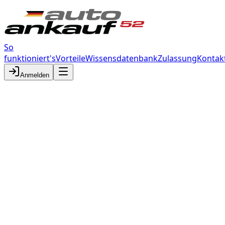
So
funktioniert's
Vorteile
Wissensdatenbank
Zulassung
Kontak
Anmelden